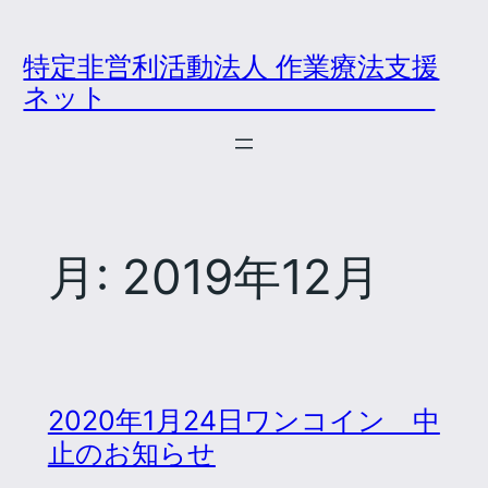
内
容
特定非営利活動法人 作業療法支援
を
ネット
ス
キ
ッ
プ
月:
2019年12月
2020年1月24日ワンコイン 中
止のお知らせ